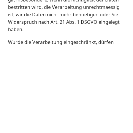
bestritten wird, die Verarbeitung unrechtmaessig
ist, wir die Daten nicht mehr benoetigen oder Sie
Widerspruch nach Art. 21 Abs. 1 DSGVO eingelegt
haben.
Wurde die Verarbeitung eingeschränkt, dürfen
diese Daten, abgesehen von der Speicherung, nur
mit Ihrer Einwilligung, zur Geltendmachung,
Ausübung oder Verteidigung von
Rechtsansprüchen, zum Schutz der Rechte anderer
Personen oder aus Gründen eines wichtigen
öffentlichen Interesses verarbeitet werden.
Widerspruch gegen Werbe-E-Mails
Der Nutzung der im Rahmen der
Impressumspflicht veröffentlichten Kontaktdaten
zur Übersendung nicht ausdrücklich angeforderter